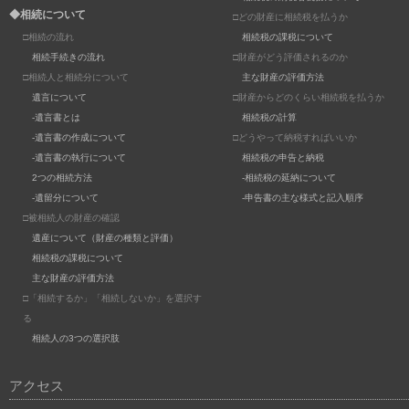
◆相続について
□どの財産に相続税を払うか
□相続の流れ
相続税の課税について
相続手続きの流れ
□財産がどう評価されるのか
□相続人と相続分について
主な財産の評価方法
遺言について
□財産からどのくらい相続税を払うか
-遺言書とは
相続税の計算
-遺言書の作成について
□どうやって納税すればいいか
-遺言書の執行について
相続税の申告と納税
2つの相続方法
-相続税の延納について
-遺留分について
-申告書の主な様式と記入順序
□被相続人の財産の確認
遺産について（財産の種類と評価）
相続税の課税について
主な財産の評価方法
□「相続するか」「相続しないか」を選択す
る
相続人の3つの選択肢
アクセス