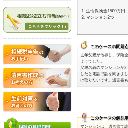
相続の流れ
生命保険金1500万円
マンション2つ
このケースの問題
去年父親が他界し、保険金
ようでした。
父親名義のマンションが2
相続税申告のお手伝い
したと電話で話を聞きま
け取りたいです。遺言書
遺言書作成をお考えの方
生前対策をお考えの方
このケースの解決
マンションは、遺言書で